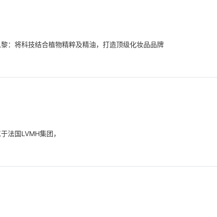
法国希思黎：将科技结合植物精粹及精油，打造顶级化妆品品牌
属于法国LVMH集团，