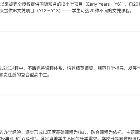
被完全授权提供国际知名的IB小学项目（Early Years – Y6），自20
年以来提供IB文凭项目（Y12 – Y13）——学生可选20种不同的文凭课程。
年的成长过程中，不断完善课程体系、培养精英师资、规范升学指导、发展
和责任感的复合型高中生。
的办学经验，逐步形成以国家基础课程为核心，融合课程为依托，主题课
经典班”和“双语班”，满足当地学生不同的升学需求。学校既是教育部课