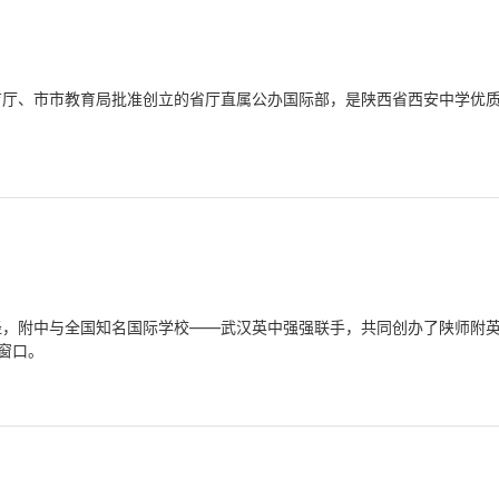
教育厅、市市教育局批准创立的省厅直属公办国际部，是陕西省西安中学优
路径，附中与全国知名国际学校——武汉英中强强联手，共同创办了陕师附
窗口。