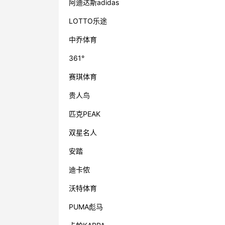
阿迪达斯adidas
LOTTO乐途
中乔体育
361°
赛琪体育
贵人鸟
匹克PEAK
双星名人
安踏
迪卡侬
沃特体育
PUMA彪马