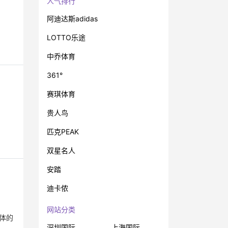
人气排行
阿迪达斯adidas
LOTTO乐途
中乔体育
361°
赛琪体育
贵人鸟
匹克PEAK
双星名人
安踏
迪卡侬
网站分类
体的
深圳国际
上海国际