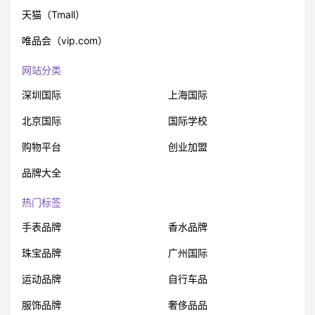
天猫（Tmall）
唯品会（vip.com）
网站分类
深圳国际
上海国际
北京国际
国际学校
购物平台
创业加盟
品牌大全
热门标签
手表品牌
香水品牌
珠宝品牌
广州国际
运动品牌
自行车品
服饰品牌
奢侈品品