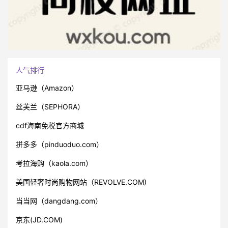
人气排行
亚马逊（Amazon）
丝芙兰（SEPHORA）
cdf海南免税官方商城
拼多多（pinduoduo.com）
考拉海购（kaola.com）
美国轻奢时尚购物网站（REVOLVE.COM)
当当网（dangdang.com）
京东(JD.COM)