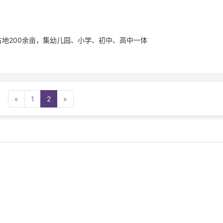
占地200余亩，集幼儿园、小学、初中、高中一体
«
1
2
»